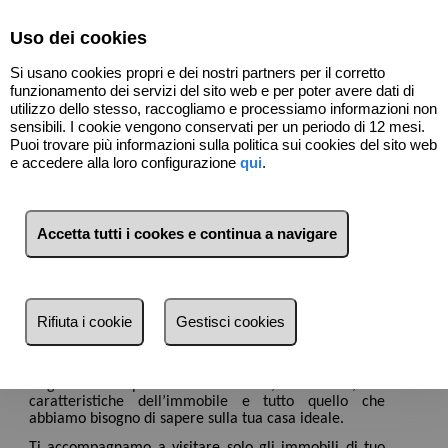
Select Language
▼
Uso dei cookies
Si usano cookies propri e dei nostri partners per il corretto
funzionamento dei servizi del sito web e per poter avere dati di
utilizzo dello stesso, raccogliamo e processiamo informazioni non
sensibili. I cookie vengono conservati per un periodo di 12 mesi.
Puoi trovare più informazioni sulla politica sui cookies del sito web
e accedere alla loro configurazione
qui
.
Cosa cerchi?
Accetta tutti i cookes e continua a navigare
Ti aiutiamo a ottenere l’immobile che si adatta
alle tue esigenze
Se stai cercando il tuo spazio, di sicuro già esiste da
qualche parte e sta solo aspettando te. Noi ci
Rifiuta i cookie
Gestisci cookies
occupiamo di cercarlo e incontrarlo all’interno
dell’ampia offerta del mercato.
Come primo passo vogliamo conoscere le tue
esigenze: il prezzo che cerchi, la zona, le
caratteristiche dell’immobile e tutto quello che
abbiamo bisogno di sapere sulla tua casa ideale.