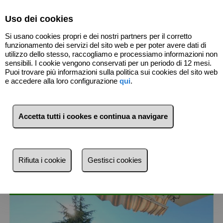
Select Language
▼
Uso dei cookies
Si usano cookies propri e dei nostri partners per il corretto
funzionamento dei servizi del sito web e per poter avere dati di
utilizzo dello stesso, raccogliamo e processiamo informazioni non
sensibili. I cookie vengono conservati per un periodo di 12 mesi.
Puoi trovare più informazioni sulla politica sui cookies del sito web
e accedere alla loro configurazione
qui
.
3
Immobili
Fiumicello Villa Vicentina
Accetta tutti i cookes e continua a navigare
(Udine)
Lista
Mappa
Filtri
Rifiuta i cookie
Gestisci cookies
Più recente
Più recente
Meno recente