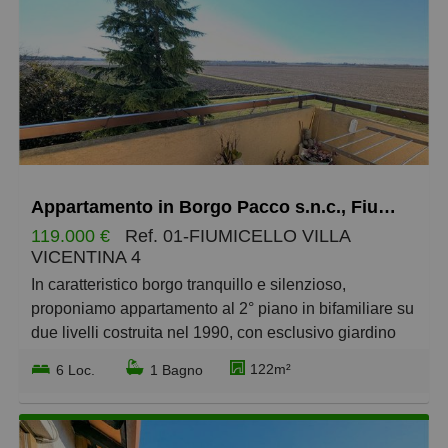
Economici
più cari
più piccoli
più grandi
Appartamento in Borgo Pacco s.n.c., Fiumicello Villa Vicentina
119.000 €
Ref. 01-FIUMICELLO VILLA
VICENTINA 4
In caratteristico borgo tranquillo e silenzioso,
proponiamo appartamento al 2° piano in bifamiliare su
due livelli costruita nel 1990, con esclusivo giardino
privato con pollaio e vista aperta sul verde.
122m²
6 Loc.
1 Bagno
L'immobile è disposto così:
Per accedere all'appartamento al 2°piano c'è un